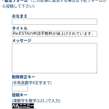
ら投稿して下さい）
おなまえ
タイトル
メッセージ
削除修正キー
(半角英数字4文字まで)
投稿キー
(漢数字を数字(123..)で入力)