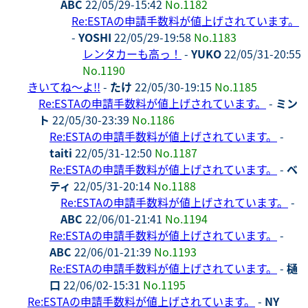
ABC
22/05/29-15:42
No.1182
Re:ESTAの申請手数料が値上げされています。
-
YOSHI
22/05/29-19:58
No.1183
レンタカーも高っ！
-
YUKO
22/05/31-20:55
No.1190
きいてね～よ!!
-
たけ
22/05/30-19:15
No.1185
Re:ESTAの申請手数料が値上げされています。
-
ミン
ト
22/05/30-23:39
No.1186
Re:ESTAの申請手数料が値上げされています。
-
taiti
22/05/31-12:50
No.1187
Re:ESTAの申請手数料が値上げされています。
-
ベ
ティ
22/05/31-20:14
No.1188
Re:ESTAの申請手数料が値上げされています。
-
ABC
22/06/01-21:41
No.1194
Re:ESTAの申請手数料が値上げされています。
-
ABC
22/06/01-21:39
No.1193
Re:ESTAの申請手数料が値上げされています。
-
樋
口
22/06/02-15:31
No.1195
Re:ESTAの申請手数料が値上げされています。
-
NY