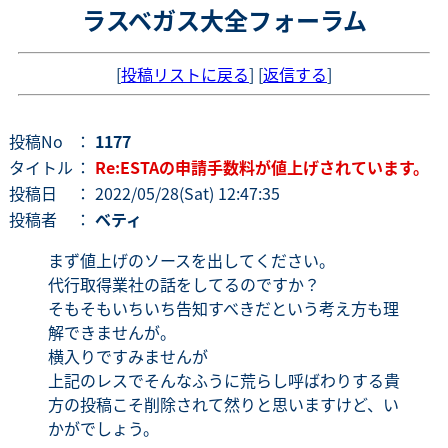
ラスベガス大全フォーラム
[
投稿リストに戻る
] [
返信する
]
投稿No
：
1177
タイトル
：
Re:ESTAの申請手数料が値上げされています。
投稿日
： 2022/05/28(Sat) 12:47:35
投稿者
：
ベティ
まず値上げのソースを出してください。
代行取得業社の話をしてるのですか？
そもそもいちいち告知すべきだという考え方も理
解できませんが。
横入りですみませんが
上記のレスでそんなふうに荒らし呼ばわりする貴
方の投稿こそ削除されて然りと思いますけど、い
かがでしょう。