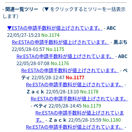
- 関連一覧ツリー
（▼ をクリックするとツリーを一括表示
します）
▼
ESTAの申請手数料が値上げされています。
-
ABC
22/05/27-15:23
No.1174
Re:ESTAの申請手数料が値上げされています。
-
黒ぶち
22/05/28-01:57
No.1175
Re:ESTAの申請手数料が値上げされています。
-
ABC
22/05/28-07:08
No.1176
Re:ESTAの申請手数料が値上げされています。
-
ベ
ティ
22/05/28-12:47
No.1177
Re:ESTAの申請手数料が値上げされています。
-
Ｚａｃｋ
22/05/28-13:10
No.1178
Re:ESTAの申請手数料が値上げされています。
-
ベティ
22/05/28-14:45
No.1179
Re:ESTAの申請手数料が値上げされていま
す。
-
Ｚａｃｋ
22/05/28-15:59
No.1180
Re:ESTAの申請手数料が値上げされています。
-