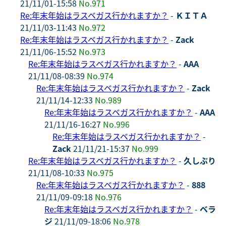
21/11/01-15:58
No.971
Re:年末年始はラスベガス行かれますか？
-
ＫＩＴＡ
21/11/03-11:43
No.972
Re:年末年始はラスベガス行かれますか？
-
Zack
21/11/06-15:52
No.973
Re:年末年始はラスベガス行かれますか？
-
AAA
21/11/08-08:39
No.974
Re:年末年始はラスベガス行かれますか？
-
Zack
21/11/14-12:33
No.989
Re:年末年始はラスベガス行かれますか？
-
AAA
21/11/16-16:27
No.996
Re:年末年始はラスベガス行かれますか？
-
Zack
21/11/21-15:37
No.999
Re:年末年始はラスベガス行かれますか？
-
久しぶり
21/11/08-10:33
No.975
Re:年末年始はラスベガス行かれますか？
-
888
21/11/09-09:18
No.976
Re:年末年始はラスベガス行かれますか？
-
ベラ
ジ
21/11/09-18:06
No.978