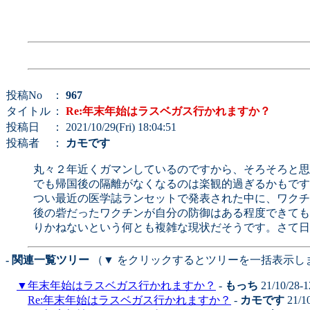
投稿No
：
967
タイトル
：
Re:年末年始はラスベガス行かれますか？
投稿日
： 2021/10/29(Fri) 18:04:51
投稿者
：
カモです
丸々２年近くガマンしているのですから、そろそろと思
でも帰国後の隔離がなくなるのは楽観的過ぎるかもです
つい最近の医学誌ランセットで発表された中に、ワクチ
後の砦だったワクチンが自分の防御はある程度できても
りかねないという何とも複雑な現状だそうです。さて日
- 関連一覧ツリー
（▼ をクリックするとツリーを一括表示し
▼
年末年始はラスベガス行かれますか？
-
もっち
21/10/28-1
Re:年末年始はラスベガス行かれますか？
-
カモです
21/1