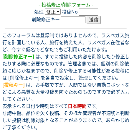
- 投稿修正/削除フォーム -
処理
投稿No
削除修正キー
このフォーラムは登録制ではありませんので、ラスベガス旅
行を計画している人、旅行を終えた人、ラスベガス在住者な
ど、今すぐ仮名でどなたでもご利用いただけます。
[削除修正キー]
は、すでに投稿した内容を削除したり修正し
たりする際に必要なものです。管理者側では、個別の削除依
頼に応じかねますので、削除や修正する可能性がある投稿に
は [削除修正キー] を各自で設定し、管理してください。
[投稿キー]
は、お手数ですが、人間ではない自動ロボットな
どによる悪質な大量投稿を防ぐためのものですので必ず入力
してください。
表示される日付や時刻はすべて
日本時間
です。
誹謗中傷、品位を欠く投稿、そのほか管理者が不適切と判断
した投稿は削除対象となることがありますので、あらかじめ
ご了承ください。