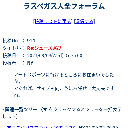
ラスベガス大全フォーラム
[
投稿リストに戻る
] [
返信する
]
投稿No
：
914
タイトル
：
Re:シューズ選び
投稿日
： 2021/09/08(Wed) 07:35:00
投稿者
：
NY
アートスポーツに行けるところにお住まいでした
か。
であれば、サイズも向こうにお任せで大丈夫です
ね。
- 関連一覧ツリー
（▼ をクリックするとツリーを一括表示
します）
▼
ラスベガスマラソン 2022/2/27
-
NY
21/09/02-00:39