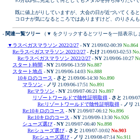
95分以内に完走して何としてもメダルを持ち帰りたい
既に値上がりしていますが、大会の日が近づいてくると
コロナが気になるところではありますけど、のりさんも
- 関連一覧ツリー
（▼ をクリックするとツリーを一括表示し
▼
ラスベガスマラソン 2022/2/27
-
NY
21/09/02-00:39
No.864
Re:ラスベガスマラソン 2022/2/27
-
たけ
21/09/03-02:53
No.
Re:ラスベガスマラソン 2022/2/27
-
NY
21/09/06-10:27
No
スタート時間
-
NY
21/09/06-13:59
No.887
スタート地点
-
NY
21/09/06-14:03
No.888
10キロのコース
-
さと
21/09/06-14:30
No.890
マラソン
-
ノリ
21/09/06-17:51
No.891
Re:マラソン
-
NY
21/09/07-06:21
No.897
リゾートワールドで陰性証明取得
-
さと
21/09/0
Re:リゾートワールドで陰性証明取得
-
ノリ
21
Re:10キロのコース
-
NY
21/09/07-06:12
No.896
Re:10キロのコース
-
NY
21/09/09-13:30
No.926
シューズ選び
-
NY
21/09/07-06:40
No.898
Re:シューズ選び
-
さと
21/09/07-10:02
No.903
Re:シューズ選び
-
ノリ
21/09/08-07:14
No.911