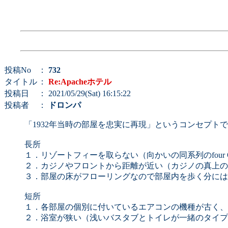
投稿No
：
732
タイトル
：
Re:Apacheホテル
投稿日
： 2021/05/29(Sat) 16:15:22
投稿者
：
ドロンパ
「1932年当時の部屋を忠実に再現」というコンセプ
長所
１．リゾートフィーを取らない（向かいの同系列のfour Q
２．カジノやフロントから距離が近い（カジノの真上の
３．部屋の床がフローリングなので部屋内を歩く分には
短所
１．各部屋の個別に付いているエアコンの機種が古く、
２．浴室が狭い（浅いバスタブとトイレが一緒のタイプ