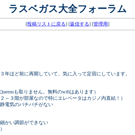
ラスベガス大全フォーラム
[
投稿リストに戻る
] [
返信する
] [
管理用
]
トで３年ほど前に再開していて、気に入って定宿にしています。
ueensも取りません。無料のwifiはあります）
２～３階が部屋なので特にエレベータはカジノ内直結！）
静電気のバチバチがない
細かい調節ができない
）