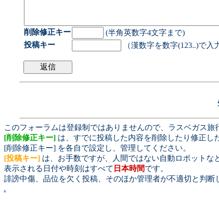
削除修正キー
(半角英数字4文字まで)
投稿キー
（漢数字を数字(123..)で
このフォーラムは登録制ではありませんので、ラスベガス旅
[削除修正キー]
は、すでに投稿した内容を削除したり修正し
[削除修正キー] を各自で設定し、管理してください。
[投稿キー]
は、お手数ですが、人間ではない自動ロボットな
表示される日付や時刻はすべて
日本時間
です。
誹謗中傷、品位を欠く投稿、そのほか管理者が不適切と判断
.