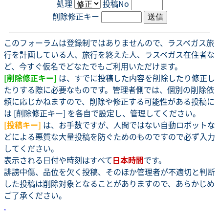
処理
投稿No
削除修正キー
このフォーラムは登録制ではありませんので、ラスベガス旅
行を計画している人、旅行を終えた人、ラスベガス在住者な
ど、今すぐ仮名でどなたでもご利用いただけます。
[削除修正キー]
は、すでに投稿した内容を削除したり修正し
たりする際に必要なものです。管理者側では、個別の削除依
頼に応じかねますので、削除や修正する可能性がある投稿に
は [削除修正キー] を各自で設定し、管理してください。
[投稿キー]
は、お手数ですが、人間ではない自動ロボットな
どによる悪質な大量投稿を防ぐためのものですので必ず入力
してください。
表示される日付や時刻はすべて
日本時間
です。
誹謗中傷、品位を欠く投稿、そのほか管理者が不適切と判断
した投稿は削除対象となることがありますので、あらかじめ
ご了承ください。
.