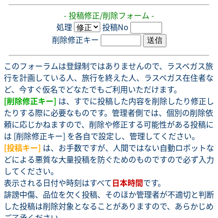
- 投稿修正/削除フォーム -
処理
投稿No
削除修正キー
このフォーラムは登録制ではありませんので、ラスベガス旅
行を計画している人、旅行を終えた人、ラスベガス在住者な
ど、今すぐ仮名でどなたでもご利用いただけます。
[削除修正キー]
は、すでに投稿した内容を削除したり修正し
たりする際に必要なものです。管理者側では、個別の削除依
頼に応じかねますので、削除や修正する可能性がある投稿に
は [削除修正キー] を各自で設定し、管理してください。
[投稿キー]
は、お手数ですが、人間ではない自動ロボットな
どによる悪質な大量投稿を防ぐためのものですので必ず入力
してください。
表示される日付や時刻はすべて
日本時間
です。
誹謗中傷、品位を欠く投稿、そのほか管理者が不適切と判断
した投稿は削除対象となることがありますので、あらかじめ
ご了承ください。