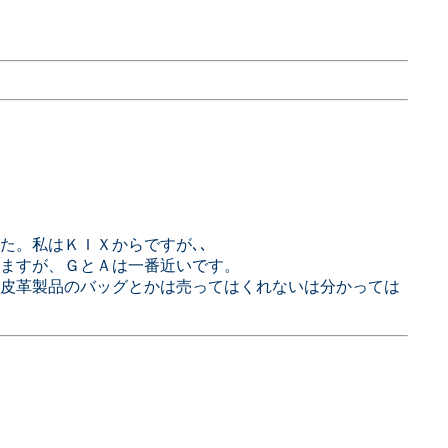
した。私はＫＩＸからですが､､
ますが、ＧとＡは一番近いです。
皮革製品のバッグとかは売ってはくれないは分かっては