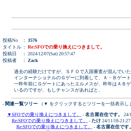
投稿No
：
3576
タイトル
：
Re:SFOでの乗り換えにつきまして。
投稿日
： 2024/12/07(Sat) 20:57:47
投稿者
：
Zack
過去の経験だけですが、ＳＦＯで入国審査が混んでいた経験は
インターナショナルのＧゲーに到着して、Ａ・Ｂゲート
一昨年前にＧゲートにあったエルメスが、昨年はＡＢゲ
いるのですが、もしチャンスがあればと、
- 関連一覧ツリー
（▼ をクリックするとツリーを一括表示し
▼
SFOでの乗り換えにつきまして。
-
名古屋在住です。
24/
Re:SFOでの乗り換えにつきまして。
-
たけ
24/11/18-21:2
Re:SFOでの乗り換えにつきまして。
-
名古屋在住です