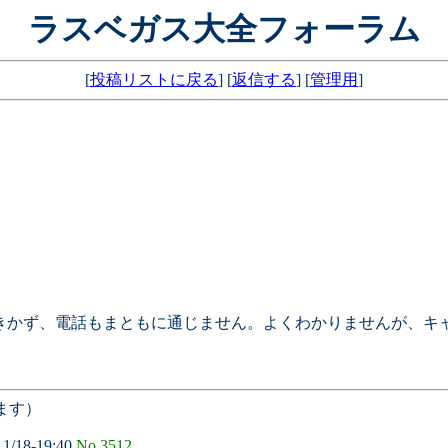
ラスベガス大全フォーラム
[
投稿リストに戻る
] [
返信する
] [
管理用
]
通がきかず、電話もまともに通じません。よくわかりませんが、
ます）
11/18-19:40
No.3512