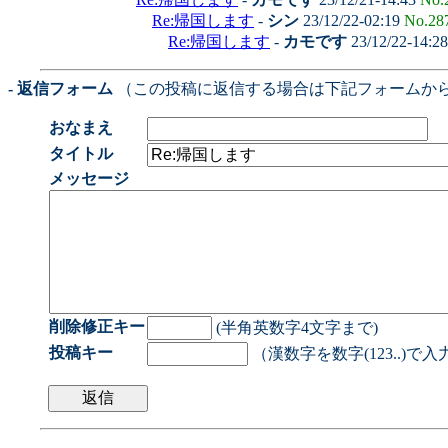
Re:帰国します
-
シン
23/12/22-02:19
No.28
Re:帰国します
-
カモです
23/12/22-14:2
- 返信フォーム
（この投稿に返信する場合は下記フォームか
おなまえ
タイトル
メッセージ
削除修正キー
(半角英数字4文字まで)
投稿キー
（漢数字を数字(123..)で