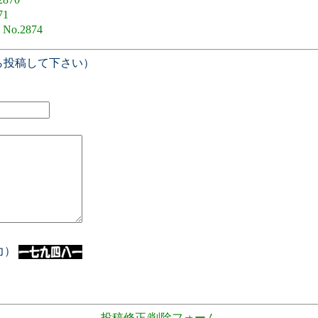
71
8
No.2874
ら投稿して下さい）
入力）
- 投稿修正/削除フォーム -