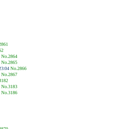
2861
62
4
No.2864
7
No.2865
23:04
No.2866
5
No.2867
3182
7
No.3183
0
No.3186
2870