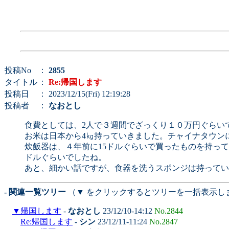
投稿No
：
2855
タイトル
：
Re:帰国します
投稿日
： 2023/12/15(Fri) 12:19:28
投稿者
：
なおとし
食費としては、2人で３週間でざっくり１０万円ぐらい
お米は日本から4㎏持っていきました。チャイナタウン
炊飯器は、４年前に15ドルぐらいで買ったものを持っ
ドルぐらいでしたね。
あと、細かい話ですが、食器を洗うスポンジは持ってい
- 関連一覧ツリー
（▼ をクリックするとツリーを一括表示し
▼
帰国します
-
なおとし
23/12/10-14:12
No.2844
Re:帰国します
-
シン
23/12/11-11:24
No.2847