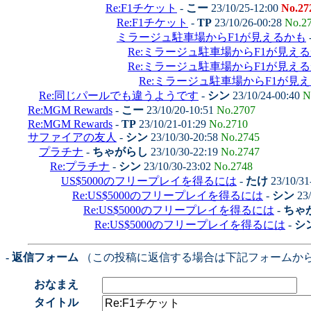
Re:F1チケット
-
こー
23/10/25-12:00
No.27
Re:F1チケット
-
TP
23/10/26-00:28
No.2
ミラージュ駐車場からF1が見えるかも
Re:ミラージュ駐車場からF1が見え
Re:ミラージュ駐車場からF1が見え
Re:ミラージュ駐車場からF1が見
Re:同じパールでも違うようです
-
シン
23/10/24-00:40
N
Re:MGM Rewards
-
こー
23/10/20-10:51
No.2707
Re:MGM Rewards
-
TP
23/10/21-01:29
No.2710
サファイアの友人
-
シン
23/10/30-20:58
No.2745
プラチナ
-
ちゃがらし
23/10/30-22:19
No.2747
Re:プラチナ
-
シン
23/10/30-23:02
No.2748
US$5000のフリープレイを得るには
-
たけ
23/10/31
Re:US$5000のフリープレイを得るには
-
シン
23/
Re:US$5000のフリープレイを得るには
-
ちゃ
Re:US$5000のフリープレイを得るには
-
シ
- 返信フォーム
（この投稿に返信する場合は下記フォームか
おなまえ
タイトル