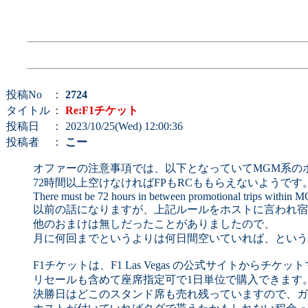
投稿No
：
2724
タイトル
：
Re:F1チケット
投稿日
： 2023/10/25(Wed) 12:00:36
投稿者
：
こー
オファーの注意事項では、以下となっていてMGM系の
72時間以上空けなければFPもRCももらえないようです
There must be 72 hours in between promotional trips within MG
以前の話になりますが、上記ルールをホストに言われ宿
他のおまけは無しだったことがありましたので、
月に何回までというよりは何日間空いていれば、という
F1チケットは、F1 Las Vegas の公式サイトからチケ
リセールも含めて座席指定可で1日単位で購入できます
決勝日はどこのスタンド席も売れ残っていますので、ガ