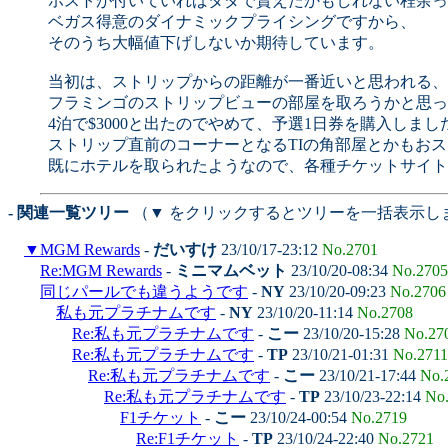
ホストが付いていればタダで貰えたかもしれない程余っ
ベガス得意のダイナミックプライシングですから、
そのうち大幅値下げしないか期待しています。
当初は、ストリップからの距離が一番近いと思われる、
フラミンゴのストリップビューの部屋を取ろうかと思っ
4泊で$3000と出たのでやめて、予選1日券を購入しまし
ストリップ直前のコーナーとなるTIの角部屋とかもお
既にホテルを取られたようなので、各種チケットサイト
- 関連一覧ツリー
（▼ をクリックするとツリーを一括表示し
▼
MGM Rewards
-
だいすけ
23/10/17-23:12
No.2701
Re:MGM Rewards
-
ミニマムベット
23/10/20-08:34
No.2705
同じパールでも違うようです
-
NY
23/10/20-09:23
No.2706
私も元プラチナムです
-
NY
23/10/20-11:14
No.2708
Re:私も元プラチナムです
-
こー
23/10/20-15:28
No.27
Re:私も元プラチナムです
-
TP
23/10/21-01:31
No.2711
Re:私も元プラチナムです
-
こー
23/10/21-17:44
No.
Re:私も元プラチナムです
-
TP
23/10/23-22:14
No
F1チケット
-
こー
23/10/24-00:54
No.2719
Re:F1チケット
-
TP
23/10/24-22:40
No.2721