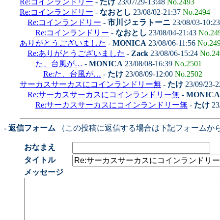
Re:コインランドリー
-
たけ
23/07/29-13:48
No.2493
Re:コインランドリー
-
なおとし
23/08/02-21:37
No.2494
Re:コインランドリー
-
市川ジェラトーニ
23/08/03-10:2
Re:コインランドリー
-
なおとし
23/08/04-21:43
No.24
ありがとうございました
-
MONICA
23/08/06-11:56
No.24
Re:ありがとうございました
-
Zack
23/08/06-15:24
No.24
た、台風が…
-
MONICA
23/08/08-16:39
No.2501
Re:た、台風が…
-
たけ
23/08/09-12:00
No.2502
サーカスサーカスにコインランドリー無
-
たけ
23/09/23-2
Re:サーカスサーカスにコインランドリー無
-
MONICA
Re:サーカスサーカスにコインランドリー無
-
たけ
23
- 返信フォーム
（この投稿に返信する場合は下記フォームか
おなまえ
タイトル
メッセージ