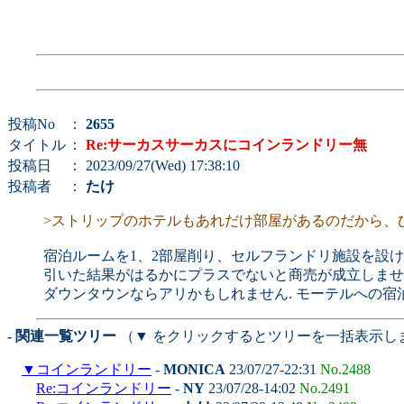
投稿No
：
2655
タイトル
：
Re:サーカスサーカスにコインランドリー無
投稿日
： 2023/09/27(Wed) 17:38:10
投稿者
：
たけ
>ストリップのホテルもあれだけ部屋があるのだから、
宿泊ルームを1、2部屋削り、セルフランドリ施設を設
引いた結果がはるかにプラスでないと商売が成立しませ
ダウンタウンならアリかもしれません. モーテルへの
- 関連一覧ツリー
（▼ をクリックするとツリーを一括表示し
▼
コインランドリー
-
MONICA
23/07/27-22:31
No.2488
Re:コインランドリー
-
NY
23/07/28-14:02
No.2491