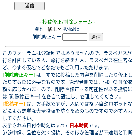
- 投稿修正/削除フォーム -
処理
投稿No
削除修正キー
このフォーラムは登録制ではありませんので、ラスベガス旅
行を計画している人、旅行を終えた人、ラスベガス在住者な
ど、今すぐ仮名でどなたでもご利用いただけます。
[削除修正キー]
は、すでに投稿した内容を削除したり修正し
たりする際に必要なものです。管理者側では、個別の削除依
頼に応じかねますので、削除や修正する可能性がある投稿に
は [削除修正キー] を各自で設定し、管理してください。
[投稿キー]
は、お手数ですが、人間ではない自動ロボットな
どによる悪質な大量投稿を防ぐためのものですので必ず入力
してください。
表示される日付や時刻はすべて
日本時間
です。
誹謗中傷、品位を欠く投稿、そのほか管理者が不適切と判断