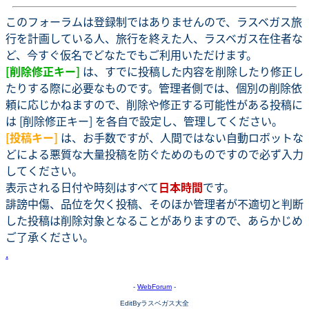
このフォーラムは登録制ではありませんので、ラスベガス旅
行を計画している人、旅行を終えた人、ラスベガス在住者な
ど、今すぐ仮名でどなたでもご利用いただけます。
[削除修正キー]
は、すでに投稿した内容を削除したり修正し
たりする際に必要なものです。管理者側では、個別の削除依
頼に応じかねますので、削除や修正する可能性がある投稿に
は [削除修正キー] を各自で設定し、管理してください。
[投稿キー]
は、お手数ですが、人間ではない自動ロボットな
どによる悪質な大量投稿を防ぐためのものですので必ず入力
してください。
表示される日付や時刻はすべて
日本時間
です。
誹謗中傷、品位を欠く投稿、そのほか管理者が不適切と判断
した投稿は削除対象となることがありますので、あらかじめ
ご了承ください。
.
-
WebForum
-
EditByラスベガス大全