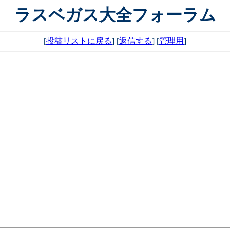
ラスベガス大全フォーラム
[
投稿リストに戻る
] [
返信する
] [
管理用
]