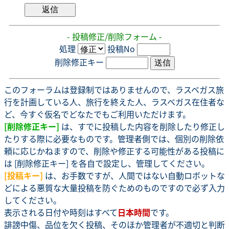
- 投稿修正/削除フォーム -
処理
投稿No
削除修正キー
このフォーラムは登録制ではありませんので、ラスベガス旅
行を計画している人、旅行を終えた人、ラスベガス在住者な
ど、今すぐ仮名でどなたでもご利用いただけます。
[削除修正キー]
は、すでに投稿した内容を削除したり修正し
たりする際に必要なものです。管理者側では、個別の削除依
頼に応じかねますので、削除や修正する可能性がある投稿に
は [削除修正キー] を各自で設定し、管理してください。
[投稿キー]
は、お手数ですが、人間ではない自動ロボットな
どによる悪質な大量投稿を防ぐためのものですので必ず入力
してください。
表示される日付や時刻はすべて
日本時間
です。
誹謗中傷、品位を欠く投稿、そのほか管理者が不適切と判断