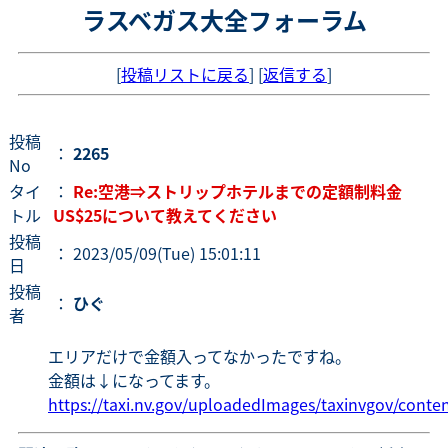
ラスベガス大全フォーラム
[
投稿リストに戻る
] [
返信する
]
投稿
：
2265
No
タイ
：
Re:空港⇒ストリップホテルまでの定額制料金
トル
US$25について教えてください
投稿
： 2023/05/09(Tue) 15:01:11
日
投稿
：
ひぐ
者
エリアだけで金額入ってなかったですね。
金額は↓になってます。
https://taxi.nv.gov/uploadedImages/taxinvgov/co