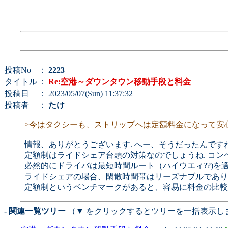
投稿No
：
2223
タイトル
：
Re:空港～ダウンタウン移動手段と料金
投稿日
： 2023/05/07(Sun) 11:37:32
投稿者
：
たけ
>今はタクシーも、ストリップへは定額料金になって安
情報、ありがとうございます. へー、そうだったんですね
定額制はライドシェア台頭の対策なのでしょうね. コン
必然的にドライバは最短時間ルート（ハイウエィ??)を
ライドシェアの場合、閑散時間帯はリーズナブルであり
定額制というベンチマークがあると、容易に料金の比較
- 関連一覧ツリー
（▼ をクリックするとツリーを一括表示し