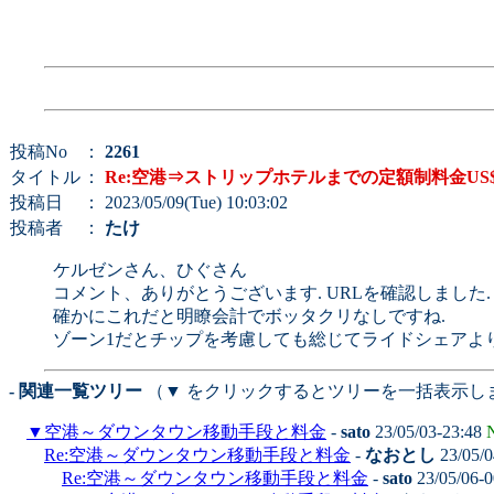
投稿No
：
2261
タイトル
：
Re:空港⇒ストリップホテルまでの定額制料金US
投稿日
： 2023/05/09(Tue) 10:03:02
投稿者
：
たけ
ケルゼンさん、ひぐさん
コメント、ありがとうございます. URLを確認しました.
確かにこれだと明瞭会計でボッタクリなしですね.
ゾーン1だとチップを考慮しても総じてライドシェアよ
- 関連一覧ツリー
（▼ をクリックするとツリーを一括表示し
▼
空港～ダウンタウン移動手段と料金
-
sato
23/05/03-23:48
Re:空港～ダウンタウン移動手段と料金
-
なおとし
23/05/0
Re:空港～ダウンタウン移動手段と料金
-
sato
23/05/06-