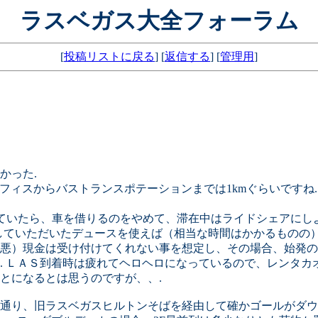
ラスベガス大全フォーラム
[
投稿リストに戻る
] [
返信する
] [
管理用
]
かった.
フィスからバストランスポテーションまでは1kmぐらいですね.
っていたら、車を借りるのをやめて、滞在中はライドシェアにし
示していただいたデュースを使えば（相当な時間はかかるものの
悪）現金は受け付けてくれない事を想定し、その場合、始発の
. ＬＡＳ到着時は疲れてヘロヘロになっているので、レンタカ
とになるとは思うのですが、、.
通り、旧ラスベガスヒルトンそばを経由して確かゴールがダウ