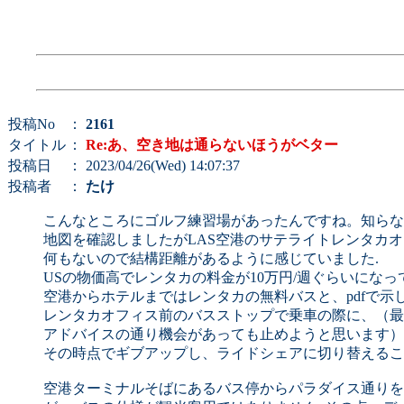
投稿No
：
2161
タイトル
：
Re:あ、空き地は通らないほうがベター
投稿日
： 2023/04/26(Wed) 14:07:37
投稿者
：
たけ
こんなところにゴルフ練習場があったんですね。知らな
地図を確認しましたがLAS空港のサテライトレンタカオ
何もないので結構距離があるように感じていました.
USの物価高でレンタカの料金が10万円/週ぐらいにな
空港からホテルまではレンタカの無料バスと、pdfで
レンタカオフィス前のバスストップで乗車の際に、（最
アドバイスの通り機会があっても止めようと思います）
その時点でギブアップし、ライドシェアに切り替えるこ
空港ターミナルそばにあるバス停からパラダイス通りを