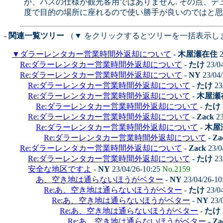
が、バスの仕様が観光客用ではありません. その点、
度で目的の場所に座れるので使い勝手が良いのではと思
- 関連一覧ツリー
（▼ をクリックするとツリーを一括表示し
▼
ダラーレンタカー営業時間外返却について
-
木屋瀬在住
2
Re:ダラーレンタカー営業時間外返却について
-
たけ
23/0
Re:ダラーレンタカー営業時間外返却について
-
NY
23/04/
Re:ダラーレンタカー営業時間外返却について
-
たけ
23
Re:ダラーレンタカー営業時間外返却について
-
木屋瀬
Re:ダラーレンタカー営業時間外返却について
-
たけ
Re:ダラーレンタカー営業時間外返却について
-
Zack
23
Re:ダラーレンタカー営業時間外返却について
-
木屋
Re:ダラーレンタカー営業時間外返却について
-
Za
Re:ダラーレンタカー営業時間外返却について
-
Zack
23/0
Re:ダラーレンタカー営業時間外返却について
-
たけ
23
安全な地区ですよ
-
NY
23/04/26-10:25
No.2159
あ、空き地は通らないほうがベター
-
NY
23/04/26-10
Re:あ、空き地は通らないほうがベター
-
たけ
23/0
Re:あ、空き地は通らないほうがベター
-
NY
23/
Re:あ、空き地は通らないほうがベター
-
たけ
Re:あ、空き地は通らないほうがベター
-
Za