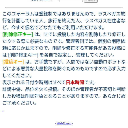
このフォーラムは登録制ではありませんので、ラスベガス旅
行を計画している人、旅行を終えた人、ラスベガス在住者な
ど、今すぐ仮名でどなたでもご利用いただけます。
[削除修正キー]
は、すでに投稿した内容を削除したり修正し
たりする際に必要なものです。管理者側では、個別の削除依
頼に応じかねますので、削除や修正する可能性がある投稿に
は [削除修正キー] を各自で設定し、管理してください。
[投稿キー]
は、お手数ですが、人間ではない自動ロボットな
どによる悪質な大量投稿を防ぐためのものですので必ず入力
してください。
表示される日付や時刻はすべて
日本時間
です。
誹謗中傷、品位を欠く投稿、そのほか管理者が不適切と判断
した投稿は削除対象となることがありますので、あらかじめ
ご了承ください。
.
-
WebForum
-