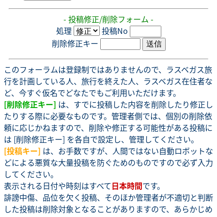
- 投稿修正/削除フォーム -
処理
投稿No
削除修正キー
このフォーラムは登録制ではありませんので、ラスベガス旅
行を計画している人、旅行を終えた人、ラスベガス在住者な
ど、今すぐ仮名でどなたでもご利用いただけます。
[削除修正キー]
は、すでに投稿した内容を削除したり修正し
たりする際に必要なものです。管理者側では、個別の削除依
頼に応じかねますので、削除や修正する可能性がある投稿に
は [削除修正キー] を各自で設定し、管理してください。
[投稿キー]
は、お手数ですが、人間ではない自動ロボットな
どによる悪質な大量投稿を防ぐためのものですので必ず入力
してください。
表示される日付や時刻はすべて
日本時間
です。
誹謗中傷、品位を欠く投稿、そのほか管理者が不適切と判断
した投稿は削除対象となることがありますので、あらかじめ