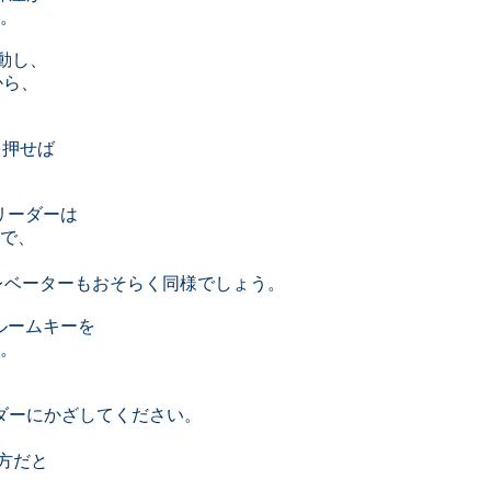
。
起動し、
から、
ンを押せば
リーダーは
で、
ッドのエレベーターもおそらく同様でしょう。
ルームキーを
。
リーダーにかざしてください。
り方だと