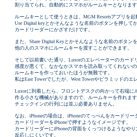
割り当てられ、自動的にスマホがルームキーとなります
ルームキーとして使うときは、MGM Resortsアプリを
Use Digital keyとかそんなような名前のボタンを押して
カードリーダーにかざすだけです。
また、Share Digital Keyとかそんなような名前のボタ
他の人のスマホにルームキーを渡すことができます。
そして以前書いた通り、Luxorのエレベーターのカード
感度が悪くて、なかなかスマホを読み取ってくれないの
ルームキーを作っておいたほうが無難です。
私はEast Towerでしたが、West Towerやピラミ
Luxorに到着したら、フロントデスクの向かって右端に
作る小さな機械がありますので、ルームキーを作れます
チェックインの行列には並ぶ必要ありません。
なお、iPhoneの場合は、iPhoneのてっぺんをカード
カードリーダーをiPhoneで押すようなイメージです。
カードリーダーにiPhoneの背面をくっつけるようなや
反応しにくいです。