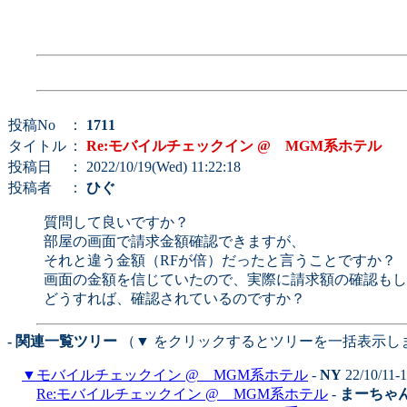
投稿No
：
1711
タイトル
：
Re:モバイルチェックイン @ MGM系ホテル
投稿日
： 2022/10/19(Wed) 11:22:18
投稿者
：
ひぐ
質問して良いですか？
部屋の画面で請求金額確認できますが、
それと違う金額（RFが倍）だったと言うことですか？
画面の金額を信じていたので、実際に請求額の確認もし
どうすれば、確認されているのですか？
- 関連一覧ツリー
（▼ をクリックするとツリーを一括表示し
▼
モバイルチェックイン @ MGM系ホテル
-
NY
22/10/11-
Re:モバイルチェックイン @ MGM系ホテル
-
まーちゃ