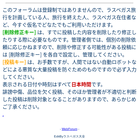
このフォーラムは登録制ではありませんので、ラスベガス旅
行を計画している人、旅行を終えた人、ラスベガス在住者な
ど、今すぐ仮名でどなたでもご利用いただけます。
[削除修正キー]
は、すでに投稿した内容を削除したり修正し
たりする際に必要なものです。管理者側では、個別の削除依
頼に応じかねますので、削除や修正する可能性がある投稿に
は [削除修正キー] を各自で設定し、管理してください。
[投稿キー]
は、お手数ですが、人間ではない自動ロボットな
どによる悪質な大量投稿を防ぐためのものですので必ず入力
してください。
表示される日付や時刻はすべて
日本時間
です。
誹謗中傷、品位を欠く投稿、そのほか管理者が不適切と判断
した投稿は削除対象となることがありますので、あらかじめ
ご了承ください。
.
-
WebForum
-
EditByラスベガス大全