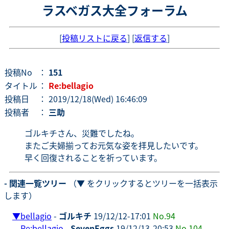
ラスベガス大全フォーラム
[
投稿リストに戻る
] [
返信する
]
投稿No
：
151
タイトル
：
Re:bellagio
投稿日
： 2019/12/18(Wed) 16:46:09
投稿者
：
三助
ゴルキチさん、災難でしたね。
またご夫婦揃ってお元気な姿を拝見したいです。
早く回復されることを祈っています。
- 関連一覧ツリー
（▼ をクリックするとツリーを一括表示
します）
▼
bellagio
-
ゴルキチ
19/12/12-17:01
No.94
Re:bellagio
-
SevenEggs
19/12/13-20:53
No.104