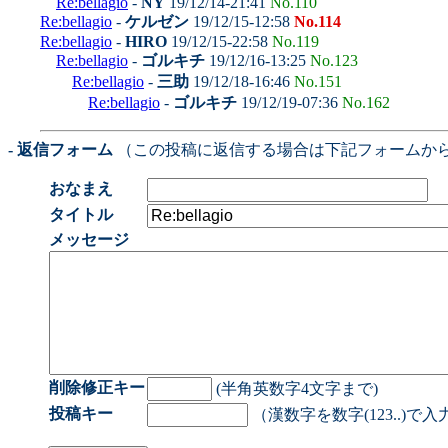
Re:bellagio
-
NY
19/12/14-21:41
No.110
Re:bellagio
-
ケルゼン
19/12/15-12:58
No.114
Re:bellagio
-
HIRO
19/12/15-22:58
No.119
Re:bellagio
-
ゴルキチ
19/12/16-13:25
No.123
Re:bellagio
-
三助
19/12/18-16:46
No.151
Re:bellagio
-
ゴルキチ
19/12/19-07:36
No.162
- 返信フォーム
（この投稿に返信する場合は下記フォームか
おなまえ
タイトル
メッセージ
削除修正キー
(半角英数字4文字まで)
投稿キー
（漢数字を数字(123..)で