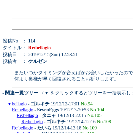
投稿No
：
114
タイトル
：
Re:bellagio
投稿日
： 2019/12/15(Sun) 12:58:51
投稿者
：
ケルゼン
またいつかタイミングが合えばがお会いしたかったので
何より奥様が早く回復されることお祈りします。
- 関連一覧ツリー
（▼ をクリックするとツリーを一括表示し
▼
bellagio
-
ゴルキチ
19/12/12-17:01
No.94
Re:bellagio
-
SevenEggs
19/12/13-20:53
No.104
Re:bellagio
-
タニャ
19/12/13-22:15
No.105
Re:bellagio
-
ゴルキチ
19/12/14-12:16
No.108
Re:bellagio
-
たいち
19/12/14-13:18
No.109