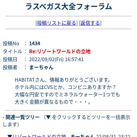
ラスベガス大全フォーラム
[
投稿リストに戻る
] [
返信する
]
投稿No
：
1434
タイトル
：
Re:リゾートワールドの立地
投稿日
： 2022/09/02(Fri) 16:57:41
投稿者
：
まーちゃん
HABITATさん、情報ありがとうございます。
ホテル内にはCVSとか、コンビニありますか？
大幅な円安ですのでミネラルウォーター1つでも
大きく金額が異なるもので・・・。
- 関連一覧ツリー
（▼ をクリックするとツリーを一括表示
します）
▼
リゾートワールドの立地
-
まーちゃん
22/08/31-23:22