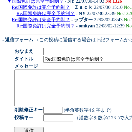
▼
国際免許は完全予約制？
-
NY
22/07/30-14:03
No.1326
Re:国際免許は完全予約制？
-
Ｚａｃｋ
22/07/30-15:10
No.
Re:国際免許は完全予約制？
-
NY
22/07/30-23:39
No.132
Re:国際免許は完全予約制？
-
ラプター
22/08/02-08:43
No.
Re:国際免許は完全予約制？
-
omityan
22/08/02-12:39
No
- 返信フォーム
（この投稿に返信する場合は下記フォームか
おなまえ
タイトル
メッセージ
削除修正キー
(半角英数字4文字まで)
投稿キー
（漢数字を数字(123..)で