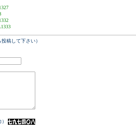
1327
8
1332
.1333
ら投稿して下さい）
入力）