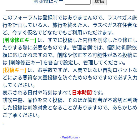
削除修正キー
このフォーラムは登録制ではありませんので、ラスベガス旅
行を計画している人、旅行を終えた人、ラスベガス在住者な
ど、今すぐ仮名でどなたでもご利用いただけます。
[削除修正キー]
は、すでに投稿した内容を削除したり修正し
たりする際に必要なものです。管理者側では、個別の削除依
頼に応じかねますので、削除や修正する可能性がある投稿に
は [削除修正キー] を各自で設定し、管理してください。
[投稿キー]
は、お手数ですが、人間ではない自動ロボットな
どによる悪質な大量投稿を防ぐためのものですので必ず入力
してください。
表示される日付や時刻はすべて
日本時間
です。
誹謗中傷、品位を欠く投稿、そのほか管理者が不適切と判断
した投稿は削除対象となることがありますので、あらかじめ
ご了承ください。
.
-
WebForum
-