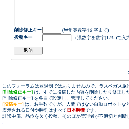
削除修正キー
(半角英数字4文字まで)
投稿キー
（漢数字を数字(123..)で
このフォーラムは登録制ではありませんので、ラスベガス旅
[削除修正キー]
は、すでに投稿した内容を削除したり修正し
[削除修正キー] を各自で設定し、管理してください。
[投稿キー]
は、お手数ですが、人間ではない自動ロボットな
表示される日付や時刻はすべて
日本時間
です。
誹謗中傷、品位を欠く投稿、そのほか管理者が不適切と判断
.