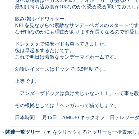
食べる場所はベガスのPhのビデオポーカーがあるバー
最初は持ち込み食がOKなのかと恐る恐る聞いてみましたが
飲み物はバドワイザー。
NFLを見ながらの素敵なサンデーベガスのスタートです
なぜPhなのかにも理由がありますが長くなるので割愛
ドンｘｘｘで格安バドも買ってきました。
後は早起きするだけです。
これで明日は素敵なサンデーマイホームです。
勿論レイダースはドックで+5.5程度です。
上等です。
「アンダーザドックは負け犬じゃない！！」って事を教
その根拠としては「ベンガルって猫でしょ？」
日本時間 1月16日 AM6:30 キックオフ 日テレジータ
- 関連一覧ツリー
（▼ をクリックするとツリーを一括表示し