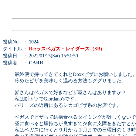
投稿No
：
1024
タイトル
：
Re:ラスベガス・レイダース（SB)
投稿日
： 2022/01/15(Sat) 15:51:59
投稿者
：
CARR
最終便で持ってきてくれとDoxxピザにお願いしました
冷めたピザを美味しく温める方法もググりました。
皆さんはベガスで好きなピザ屋さんはありますか？
私は断トツでGiordano'sです。
バリーズの近所にあるシカゴピザ系のお店です。
ベガスでピザって結構食べるタイミングが難しくないで
昼に食べると腹持ちが良すぎで夕食に支障をきたすとか
私はベガスに行くと９月から１月までの日曜日の１３時