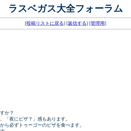
ラスベガス大全フォーラム
[
投稿リストに戻る
] [
返信する
] [
管理用
]
。
すか？
、「夜にピザ？」感もあります。
から必ずトゥーゴーのピザを食べます。