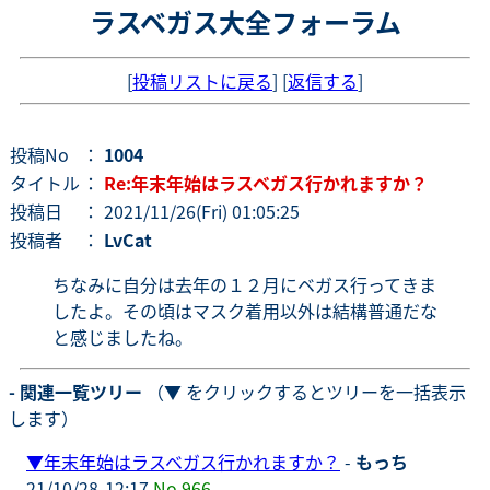
ラスベガス大全フォーラム
[
投稿リストに戻る
] [
返信する
]
投稿No
：
1004
タイトル
：
Re:年末年始はラスベガス行かれますか？
投稿日
： 2021/11/26(Fri) 01:05:25
投稿者
：
LvCat
ちなみに自分は去年の１２月にベガス行ってきま
したよ。その頃はマスク着用以外は結構普通だな
と感じましたね。
- 関連一覧ツリー
（▼ をクリックするとツリーを一括表示
します）
▼
年末年始はラスベガス行かれますか？
-
もっち
21/10/28-12:17
No.966