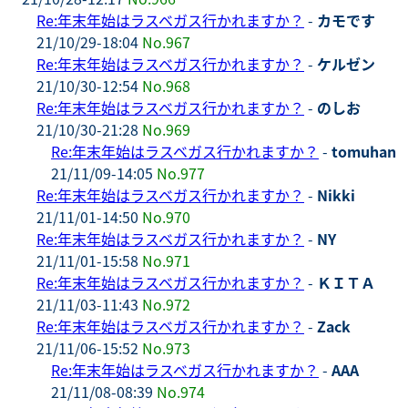
Re:年末年始はラスベガス行かれますか？
-
カモです
21/10/29-18:04
No.967
Re:年末年始はラスベガス行かれますか？
-
ケルゼン
21/10/30-12:54
No.968
Re:年末年始はラスベガス行かれますか？
-
のしお
21/10/30-21:28
No.969
Re:年末年始はラスベガス行かれますか？
-
tomuhan
21/11/09-14:05
No.977
Re:年末年始はラスベガス行かれますか？
-
Nikki
21/11/01-14:50
No.970
Re:年末年始はラスベガス行かれますか？
-
NY
21/11/01-15:58
No.971
Re:年末年始はラスベガス行かれますか？
-
ＫＩＴＡ
21/11/03-11:43
No.972
Re:年末年始はラスベガス行かれますか？
-
Zack
21/11/06-15:52
No.973
Re:年末年始はラスベガス行かれますか？
-
AAA
21/11/08-08:39
No.974