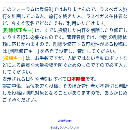
このフォーラムは登録制ではありませんので、ラスベガス旅
行を計画している人、旅行を終えた人、ラスベガス在住者な
ど、今すぐ仮名でどなたでもご利用いただけます。
[削除修正キー]
は、すでに投稿した内容を削除したり修正し
たりする際に必要なものです。管理者側では、個別の削除依
頼に応じかねますので、削除や修正する可能性がある投稿に
は [削除修正キー] を各自で設定し、管理してください。
[投稿キー]
は、お手数ですが、人間ではない自動ロボットな
どによる悪質な大量投稿を防ぐためのものですので必ず入力
してください。
表示される日付や時刻はすべて
日本時間
です。
誹謗中傷、品位を欠く投稿、そのほか管理者が不適切と判断
した投稿は削除対象となることがありますので、あらかじめ
ご了承ください。
.
-
WebForum
-
EditByラスベガス大全