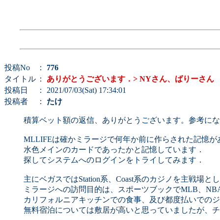
投稿No
：
776
タイトル
：
ありがとうございます．> NYさん、ばりーさん
投稿日
： 2021/07/03(Sat) 17:34:01
投稿者
：
たけ
積算ベット額の返信、ありがとうございます。参考にな
MLLIFEは確かミラージで何年か前に作らされた記憶が
水色メインのカードであったかと記憶しています．
探してシステムへのログインをトライしてみます．
主にベガスではStation系、Coast系のカジノを主戦場と
ミラージへの訪問目的は、スポーツブックでMLB、NB
カリフォルニアキッチンでの食事、及び都度払いでのジ
無料宿泊については敷居が高いと思っていましたが、チ