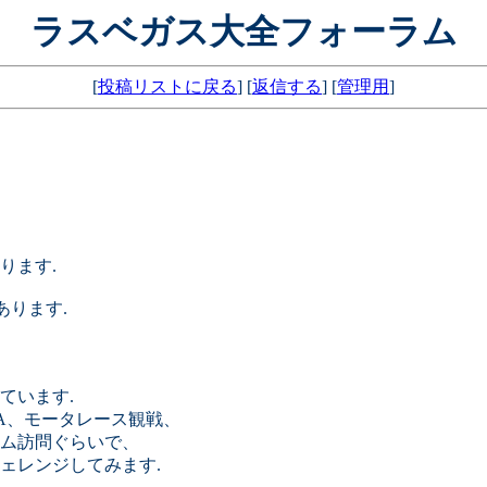
ラスベガス大全フォーラム
[
投稿リストに戻る
] [
返信する
] [
管理用
]
ります.
あります.
しています.
A、モータレース観戦、
ム訪問ぐらいで、
ェレンジしてみます.