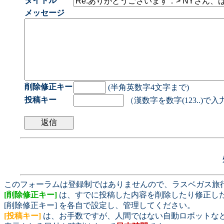
タイトル
メッセージ
削除修正キー
(半角英数字4文字まで)
投稿キー
（漢数字を数字(123..)で
このフォーラムは登録制ではありませんので、ラスベガス旅
[削除修正キー]
は、すでに投稿した内容を削除したり修正し
[削除修正キー] を各自で設定し、管理してください。
[投稿キー]
は、お手数ですが、人間ではない自動ロボットな