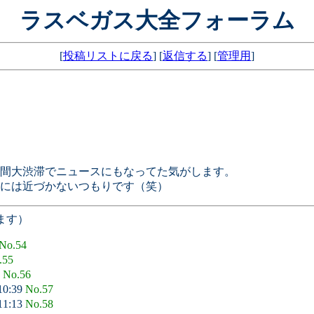
ラスベガス大全フォーラム
[
投稿リストに戻る
] [
返信する
] [
管理用
]
間大渋滞でニュースにもなってた気がします。
には近づかないつもりです（笑）
ます）
No.54
.55
6
No.56
10:39
No.57
11:13
No.58