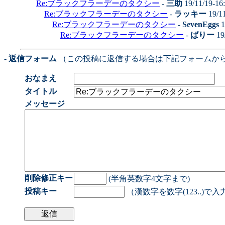
Re:ブラックフラーデーのタクシー
-
三助
19/11/19-16
Re:ブラックフラーデーのタクシー
-
ラッキー
19/1
Re:ブラックフラーデーのタクシー
-
SevenEggs
1
Re:ブラックフラーデーのタクシー
-
ばりー
19
- 返信フォーム
（この投稿に返信する場合は下記フォームか
おなまえ
タイトル
メッセージ
削除修正キー
(半角英数字4文字まで)
投稿キー
（漢数字を数字(123..)で