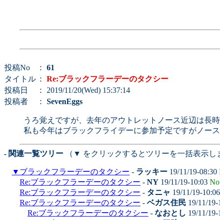
投稿No
：
61
タイトル
：
Re:ブラックフラーデーのタクシー
投稿日
： 2019/11/20(Wed) 15:37:14
投稿者
：
SevenEggs
うろ覚えですが、去年のアウトレットノース近辺は長時
私も今年はブラックフライデーに参加予定ですがノース
- 関連一覧ツリー
（▼ をクリックするとツリーを一括表示し
▼
ブラックフラーデーのタクシー
-
ラッキー
19/11/19-08:30
Re:ブラックフラーデーのタクシー
-
NY
19/11/19-10:03
No
Re:ブラックフラーデーのタクシー
-
タニャ
19/11/19-10:0
Re:ブラックフラーデーのタクシー
-
ベガス住民
19/11/19-
Re:ブラックフラーデーのタクシー
-
なおとし
19/11/19-