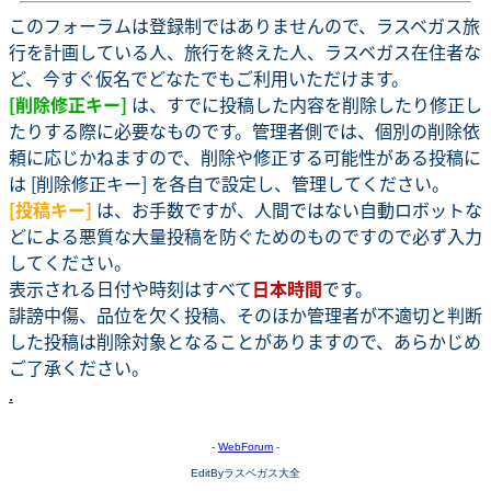
このフォーラムは登録制ではありませんので、ラスベガス旅
行を計画している人、旅行を終えた人、ラスベガス在住者な
ど、今すぐ仮名でどなたでもご利用いただけます。
[削除修正キー]
は、すでに投稿した内容を削除したり修正し
たりする際に必要なものです。管理者側では、個別の削除依
頼に応じかねますので、削除や修正する可能性がある投稿に
は [削除修正キー] を各自で設定し、管理してください。
[投稿キー]
は、お手数ですが、人間ではない自動ロボットな
どによる悪質な大量投稿を防ぐためのものですので必ず入力
してください。
表示される日付や時刻はすべて
日本時間
です。
誹謗中傷、品位を欠く投稿、そのほか管理者が不適切と判断
した投稿は削除対象となることがありますので、あらかじめ
ご了承ください。
.
-
WebForum
-
EditByラスベガス大全