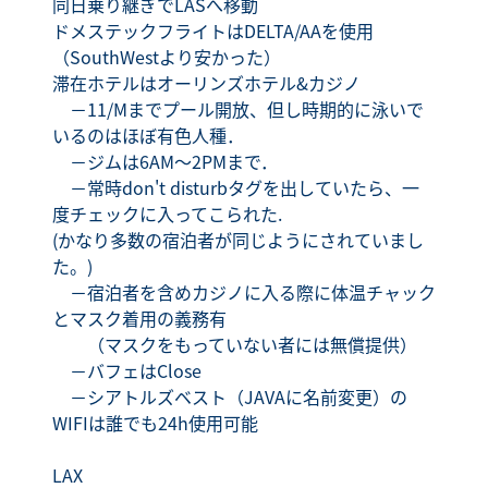
同日乗り継ぎでLASへ移動
ドメステックフライトはDELTA/AAを使用
（SouthWestより安かった）
滞在ホテルはオーリンズホテル&カジノ
－11/Mまでプール開放、但し時期的に泳いで
いるのはほぼ有色人種．
－ジムは6AM～2PMまで．
－常時don't disturbタグを出していたら、一
度チェックに入ってこられた.
(かなり多数の宿泊者が同じようにされていまし
た。)
－宿泊者を含めカジノに入る際に体温チャック
とマスク着用の義務有
（マスクをもっていない者には無償提供）
－バフェはClose
－シアトルズベスト（JAVAに名前変更）の
WIFIは誰でも24h使用可能
LAX