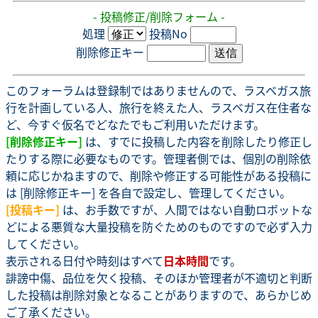
- 投稿修正/削除フォーム -
処理
投稿No
削除修正キー
このフォーラムは登録制ではありませんので、ラスベガス旅
行を計画している人、旅行を終えた人、ラスベガス在住者な
ど、今すぐ仮名でどなたでもご利用いただけます。
[削除修正キー]
は、すでに投稿した内容を削除したり修正し
たりする際に必要なものです。管理者側では、個別の削除依
頼に応じかねますので、削除や修正する可能性がある投稿に
は [削除修正キー] を各自で設定し、管理してください。
[投稿キー]
は、お手数ですが、人間ではない自動ロボットな
どによる悪質な大量投稿を防ぐためのものですので必ず入力
してください。
表示される日付や時刻はすべて
日本時間
です。
誹謗中傷、品位を欠く投稿、そのほか管理者が不適切と判断
した投稿は削除対象となることがありますので、あらかじめ
ご了承ください。