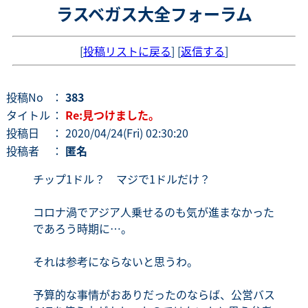
ラスベガス大全フォーラム
[
投稿リストに戻る
] [
返信する
]
投稿No
：
383
タイトル
：
Re:見つけました。
投稿日
： 2020/04/24(Fri) 02:30:20
投稿者
：
匿名
チップ1ドル？ マジで1ドルだけ？
コロナ渦でアジア人乗せるのも気が進まなかった
であろう時期に…。
それは参考にならないと思うわ。
予算的な事情がおありだったのならば、公営バス