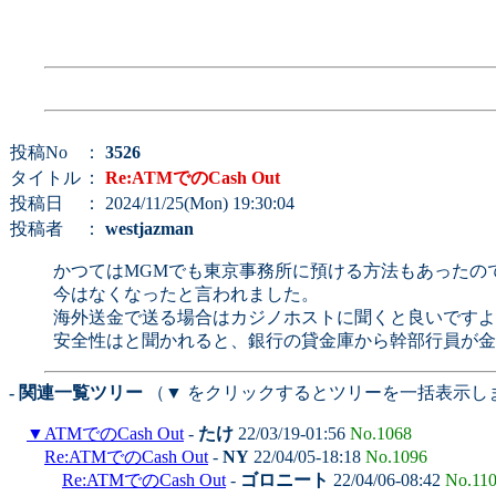
投稿No
：
3526
タイトル
：
Re:ATMでのCash Out
投稿日
： 2024/11/25(Mon) 19:30:04
投稿者
：
westjazman
かつてはMGMでも東京事務所に預ける方法もあったの
今はなくなったと言われました。
海外送金で送る場合はカジノホストに聞くと良いですよ
安全性はと聞かれると、銀行の貸金庫から幹部行員が金
- 関連一覧ツリー
（▼ をクリックするとツリーを一括表示し
▼
ATMでのCash Out
-
たけ
22/03/19-01:56
No.1068
Re:ATMでのCash Out
-
NY
22/04/05-18:18
No.1096
Re:ATMでのCash Out
-
ゴロニート
22/04/06-08:42
No.11