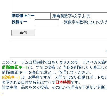
削除修正キー
(半角英数字4文字まで)
投稿キー
（漢数字を数字(123..)で
このフォーラムは登録制ではありませんので、ラスベガス旅
[削除修正キー]
は、すでに投稿した内容を削除したり修正し
[削除修正キー] を各自で設定し、管理してください。
[投稿キー]
は、お手数ですが、人間ではない自動ロボットな
表示される日付や時刻はすべて
日本時間
です。
誹謗中傷、品位を欠く投稿、そのほか管理者が不適切と判断
.