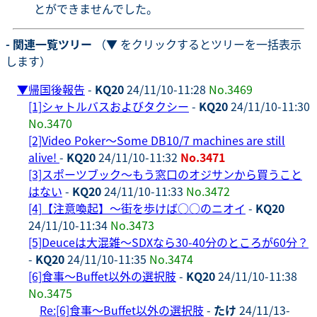
とができませんでした。
- 関連一覧ツリー
（▼ をクリックするとツリーを一括表示
します）
▼
帰国後報告
-
KQ20
24/11/10-11:28
No.3469
[1]シャトルバスおよびタクシー
-
KQ20
24/11/10-11:30
No.3470
[2]Video Poker～Some DB10/7 machines are still
alive!
-
KQ20
24/11/10-11:32
No.3471
[3]スポーツブック～もう窓口のオジサンから買うこと
はない
-
KQ20
24/11/10-11:33
No.3472
[4]【注意喚起】～街を歩けば○○のニオイ
-
KQ20
24/11/10-11:34
No.3473
[5]Deuceは大混雑～SDXなら30-40分のところが60分？
-
KQ20
24/11/10-11:35
No.3474
[6]食事～Buffet以外の選択肢
-
KQ20
24/11/10-11:38
No.3475
Re:[6]食事～Buffet以外の選択肢
-
たけ
24/11/13-