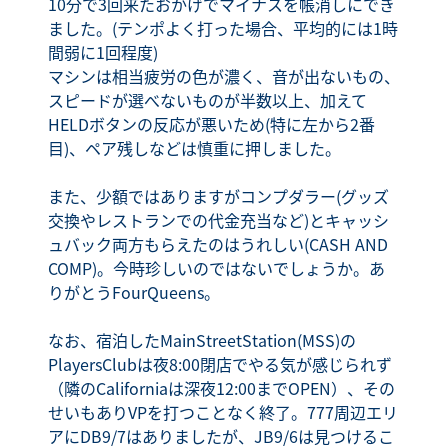
10分で3回来たおかげでマイナスを帳消しにでき
ました。(テンポよく打った場合、平均的には1時
間弱に1回程度)
マシンは相当疲労の色が濃く、音が出ないもの、
スピードが選べないものが半数以上、加えて
HELDボタンの反応が悪いため(特に左から2番
目)、ペア残しなどは慎重に押しました。
また、少額ではありますがコンプダラー(グッズ
交換やレストランでの代金充当など)とキャッシ
ュバック両方もらえたのはうれしい(CASH AND
COMP)。今時珍しいのではないでしょうか。あ
りがとうFourQueens。
なお、宿泊したMainStreetStation(MSS)の
PlayersClubは夜8:00閉店でやる気が感じられず
（隣のCaliforniaは深夜12:00までOPEN）、その
せいもありVPを打つことなく終了。777周辺エリ
アにDB9/7はありましたが、JB9/6は見つけるこ