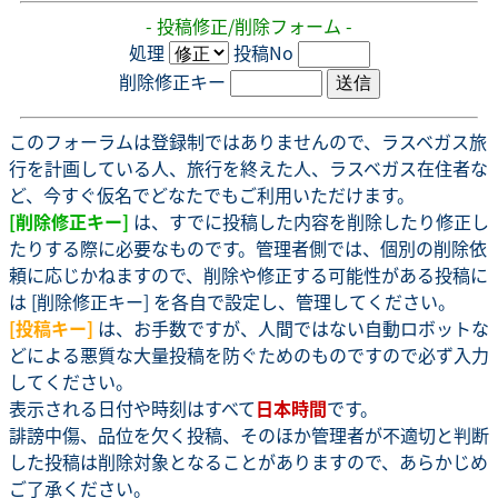
- 投稿修正/削除フォーム -
処理
投稿No
削除修正キー
このフォーラムは登録制ではありませんので、ラスベガス旅
行を計画している人、旅行を終えた人、ラスベガス在住者な
ど、今すぐ仮名でどなたでもご利用いただけます。
[削除修正キー]
は、すでに投稿した内容を削除したり修正し
たりする際に必要なものです。管理者側では、個別の削除依
頼に応じかねますので、削除や修正する可能性がある投稿に
は [削除修正キー] を各自で設定し、管理してください。
[投稿キー]
は、お手数ですが、人間ではない自動ロボットな
どによる悪質な大量投稿を防ぐためのものですので必ず入力
してください。
表示される日付や時刻はすべて
日本時間
です。
誹謗中傷、品位を欠く投稿、そのほか管理者が不適切と判断
した投稿は削除対象となることがありますので、あらかじめ
ご了承ください。