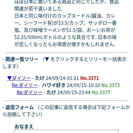
ほぼ日本に置いてある商品と同じでしたが、食品
関連が若干違いました.
日本と同じ味付けのカップヌードル(醤油、カレ
ー、シーフード有)が$3.5/カップ、サッポロ一番
塩、及び味噌ラーメンが$1.5/袋、おーいお茶が
$2.25/500mLボトルのような具合です. 日本の味
が恋しくなったらお得感が増すかもしれません.
- 関連一覧ツリー
（▼ をクリックするとツリーを一括表示
します）
▼
ダイソー
-
たけ
24/09/14-01:21
No.3371
Re:ダイソー
-
ハワイ好き
24/09/15-10:10
No.3373
Re:ダイソー
-
たけ
24/09/15-23:44
No.3377
- 返信フォーム
（この記事に返信する場合は下記フォームか
ら投稿して下さい）
おなまえ