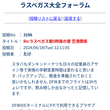
ラスベガス大全フォーラム
[
投稿リストに戻る
] [
返信する
]
投稿No
：
3196
タイトル
：
Re:ラスベガス朝5時発の便 空港関係
投稿日
： 2024/06/18(Tue) 12:11:05
投稿者
：
たけ
スタバもダンキンドーナツも日々の従業員のアサ
イン等で実情の早朝営業時間は変わると思いま
す. バックアップに、軽食を準備されておくと
良いかもしれません. DFWまでのフライトは3hち
ょいですが、飲み物しか出なかったと記憶してい
ます.
DFWのEターミナルにP.P.で利用できるプラザプ