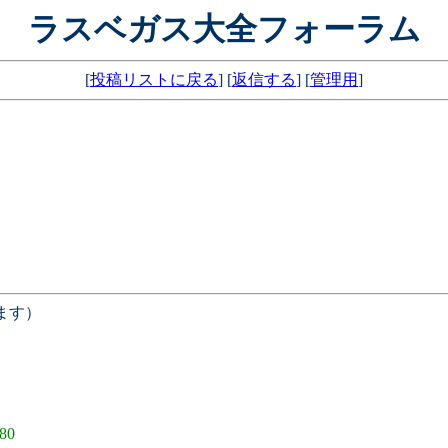
ラスベガス大全フォーラム
[
投稿リストに戻る
] [
返信する
] [
管理用
]
ます）
80