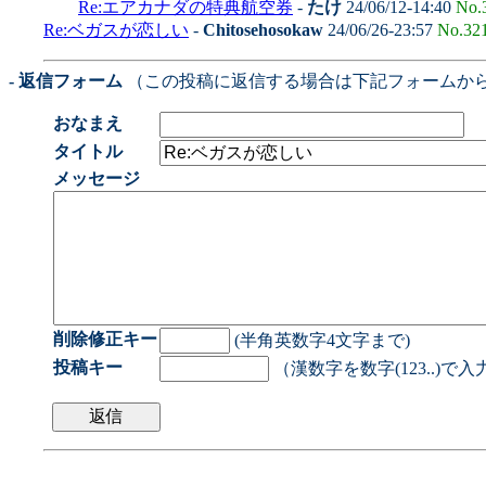
Re:エアカナダの特典航空券
-
たけ
24/06/12-14:40
No.
Re:ベガスが恋しい
-
Chitosehosokaw
24/06/26-23:57
No.32
- 返信フォーム
（この投稿に返信する場合は下記フォームか
おなまえ
タイトル
メッセージ
削除修正キー
(半角英数字4文字まで)
投稿キー
（漢数字を数字(123..)で