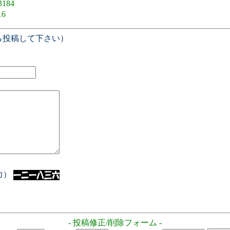
3184
16
ら投稿して下さい）
入力）
- 投稿修正/削除フォーム -