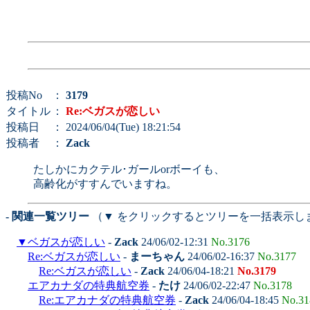
投稿No
：
3179
タイトル
：
Re:ベガスが恋しい
投稿日
： 2024/06/04(Tue) 18:21:54
投稿者
：
Zack
たしかにカクテル･ガールorボーイも、
高齢化がすすんでいますね。
- 関連一覧ツリー
（▼ をクリックするとツリーを一括表示し
▼
ベガスが恋しい
-
Zack
24/06/02-12:31
No.3176
Re:ベガスが恋しい
-
まーちゃん
24/06/02-16:37
No.3177
Re:ベガスが恋しい
-
Zack
24/06/04-18:21
No.3179
エアカナダの特典航空券
-
たけ
24/06/02-22:47
No.3178
Re:エアカナダの特典航空券
-
Zack
24/06/04-18:45
No.31