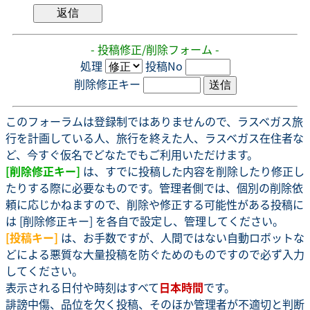
- 投稿修正/削除フォーム -
処理
投稿No
削除修正キー
このフォーラムは登録制ではありませんので、ラスベガス旅
行を計画している人、旅行を終えた人、ラスベガス在住者な
ど、今すぐ仮名でどなたでもご利用いただけます。
[削除修正キー]
は、すでに投稿した内容を削除したり修正し
たりする際に必要なものです。管理者側では、個別の削除依
頼に応じかねますので、削除や修正する可能性がある投稿に
は [削除修正キー] を各自で設定し、管理してください。
[投稿キー]
は、お手数ですが、人間ではない自動ロボットな
どによる悪質な大量投稿を防ぐためのものですので必ず入力
してください。
表示される日付や時刻はすべて
日本時間
です。
誹謗中傷、品位を欠く投稿、そのほか管理者が不適切と判断