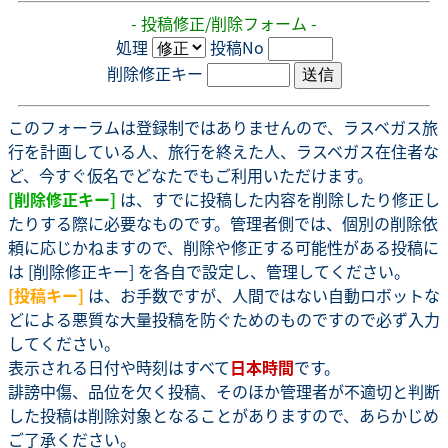
- 投稿修正/削除フォーム -
処理
投稿No
削除修正キー
このフォーラムは登録制ではありませんので、ラスベガス旅
行を計画している人、旅行を終えた人、ラスベガス在住者な
ど、今すぐ仮名でどなたでもご利用いただけます。
[削除修正キー]
は、すでに投稿した内容を削除したり修正し
たりする際に必要なものです。管理者側では、個別の削除依
頼に応じかねますので、削除や修正する可能性がある投稿に
は [削除修正キー] を各自で設定し、管理してください。
[投稿キー]
は、お手数ですが、人間ではない自動ロボットな
どによる悪質な大量投稿を防ぐためのものですので必ず入力
してください。
表示される日付や時刻はすべて
日本時間
です。
誹謗中傷、品位を欠く投稿、そのほか管理者が不適切と判断
した投稿は削除対象となることがありますので、あらかじめ
ご了承ください。