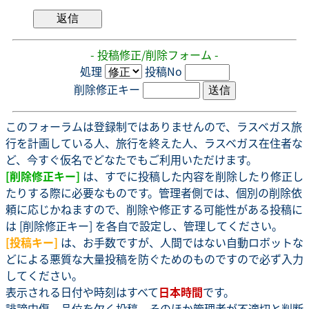
- 投稿修正/削除フォーム -
処理
投稿No
削除修正キー
このフォーラムは登録制ではありませんので、ラスベガス旅
行を計画している人、旅行を終えた人、ラスベガス在住者な
ど、今すぐ仮名でどなたでもご利用いただけます。
[削除修正キー]
は、すでに投稿した内容を削除したり修正し
たりする際に必要なものです。管理者側では、個別の削除依
頼に応じかねますので、削除や修正する可能性がある投稿に
は [削除修正キー] を各自で設定し、管理してください。
[投稿キー]
は、お手数ですが、人間ではない自動ロボットな
どによる悪質な大量投稿を防ぐためのものですので必ず入力
してください。
表示される日付や時刻はすべて
日本時間
です。
誹謗中傷、品位を欠く投稿、そのほか管理者が不適切と判断