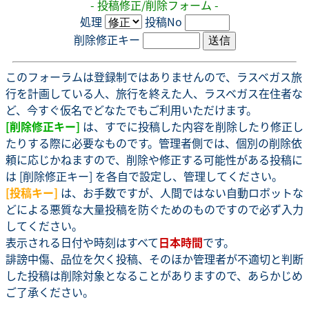
- 投稿修正/削除フォーム -
処理
投稿No
削除修正キー
このフォーラムは登録制ではありませんので、ラスベガス旅
行を計画している人、旅行を終えた人、ラスベガス在住者な
ど、今すぐ仮名でどなたでもご利用いただけます。
[削除修正キー]
は、すでに投稿した内容を削除したり修正し
たりする際に必要なものです。管理者側では、個別の削除依
頼に応じかねますので、削除や修正する可能性がある投稿に
は [削除修正キー] を各自で設定し、管理してください。
[投稿キー]
は、お手数ですが、人間ではない自動ロボットな
どによる悪質な大量投稿を防ぐためのものですので必ず入力
してください。
表示される日付や時刻はすべて
日本時間
です。
誹謗中傷、品位を欠く投稿、そのほか管理者が不適切と判断
した投稿は削除対象となることがありますので、あらかじめ
ご了承ください。
.