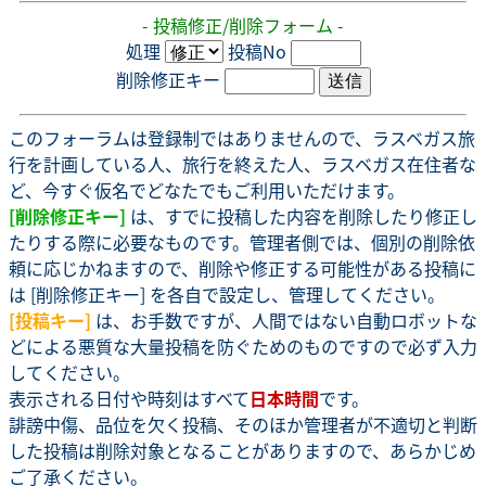
- 投稿修正/削除フォーム -
処理
投稿No
削除修正キー
このフォーラムは登録制ではありませんので、ラスベガス旅
行を計画している人、旅行を終えた人、ラスベガス在住者な
ど、今すぐ仮名でどなたでもご利用いただけます。
[削除修正キー]
は、すでに投稿した内容を削除したり修正し
たりする際に必要なものです。管理者側では、個別の削除依
頼に応じかねますので、削除や修正する可能性がある投稿に
は [削除修正キー] を各自で設定し、管理してください。
[投稿キー]
は、お手数ですが、人間ではない自動ロボットな
どによる悪質な大量投稿を防ぐためのものですので必ず入力
してください。
表示される日付や時刻はすべて
日本時間
です。
誹謗中傷、品位を欠く投稿、そのほか管理者が不適切と判断
した投稿は削除対象となることがありますので、あらかじめ
ご了承ください。