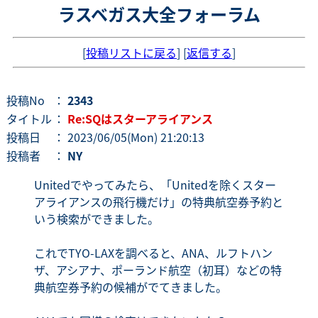
ラスベガス大全フォーラム
[
投稿リストに戻る
] [
返信する
]
投稿No
：
2343
タイトル
：
Re:SQはスターアライアンス
投稿日
： 2023/06/05(Mon) 21:20:13
投稿者
：
NY
Unitedでやってみたら、「Unitedを除くスター
アライアンスの飛行機だけ」の特典航空券予約と
いう検索ができました。
これでTYO-LAXを調べると、ANA、ルフトハン
ザ、アシアナ、ポーランド航空（初耳）などの特
典航空券予約の候補がでてきました。